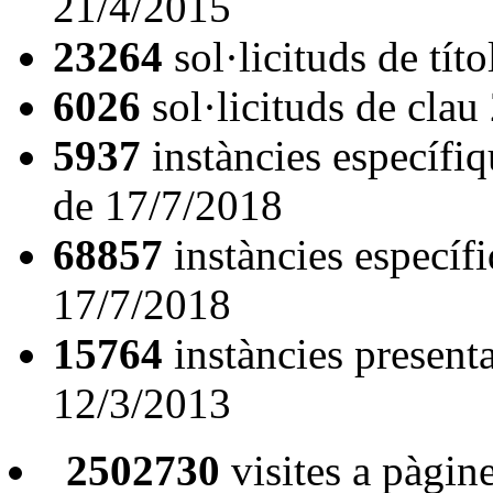
21/4/2015
23264
sol·licituds de tít
6026
sol·licituds de cla
5937
instàncies específiq
de 17/7/2018
68857
instàncies específ
17/7/2018
15764
instàncies presenta
12/3/2013
2502730
visites a pàgin