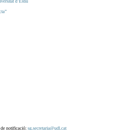
versitat d’Estiu
cta”
 de notificació:
sg.secretaria@udl.cat