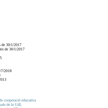
es de 30/1/2017
 des de 30/1/2017
15
7/7/2018
8
/2013
 de cooperació educativa
suals de la UdL