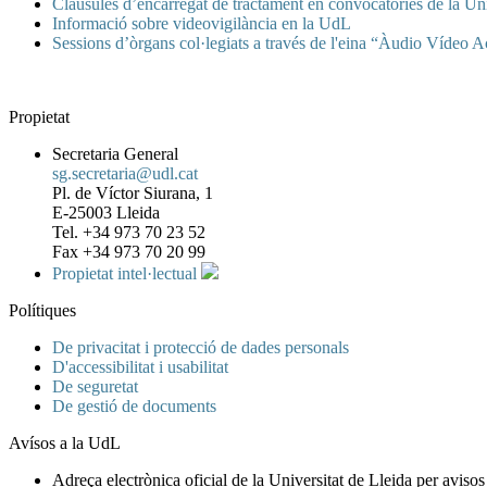
Clàusules d’encarregat de tractament en convocatòries de la Uni
Informació sobre videovigilància en la UdL
Sessions d’òrgans col·legiats a través de l'eina “Àudio Vídeo A
Propietat
Secretaria General
sg.secretaria@udl.cat
Pl. de Víctor Siurana, 1
E-25003 Lleida
Tel. +34 973 70 23 52
Fax +34 973 70 20 99
Propietat intel·lectual
Polítiques
De privacitat i protecció de dades personals
D'accessibilitat i usabilitat
De seguretat
De gestió de documents
Avísos a la UdL
Adreça electrònica oficial de la Universitat de Lleida per avisos