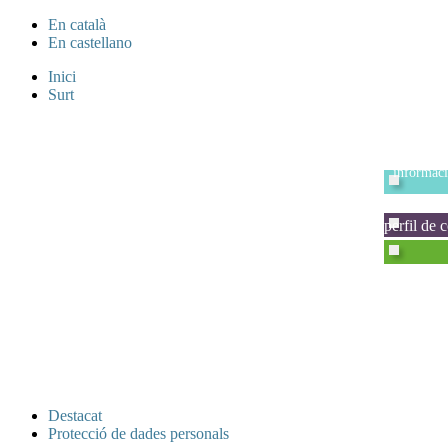
En català
En castellano
Inici
Surt
sol·licit
informaci
carpeta 
perfil de 
Destacat
Protecció de dades personals