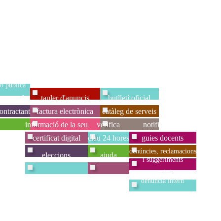
ar accés a
portal de transparència
instàncies i registre
ó pública
personal
tauler d'anuncis
butlletí oficial
contractant
factura electrònica
catàleg de serveis
informació de la seu
verifica
notificacions
certificat digital
clau 24 hores
guies docents
denúncies, reclamacions
eleccions
ajuda
i suggeriments
canal de
denúncia intern