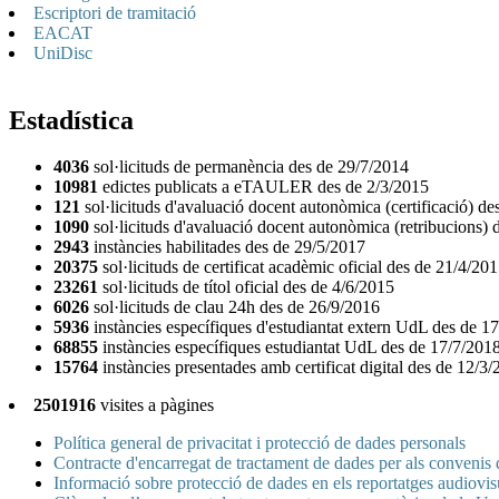
Escriptori de tramitació
EACAT
UniDisc
Estadística
4036
sol·licituds de permanència des de 29/7/2014
10981
edictes publicats a eTAULER des de 2/3/2015
121
sol·licituds d'avaluació docent autonòmica (certificació) d
1090
sol·licituds d'avaluació docent autonòmica (retribucions)
2943
instàncies habilitades des de 29/5/2017
20375
sol·licituds de certificat acadèmic oficial des de 21/4/20
23261
sol·licituds de títol oficial des de 4/6/2015
6026
sol·licituds de clau 24h des de 26/9/2016
5936
instàncies específiques d'estudiantat extern UdL des de 1
68855
instàncies específiques estudiantat UdL des de 17/7/201
15764
instàncies presentades amb certificat digital des de 12/3
2501916
visites a pàgines
Política general de privacitat i protecció de dades personals
Contracte d'encarregat de tractament de dades per als convenis
Informació sobre protecció de dades en els reportatges audiovi