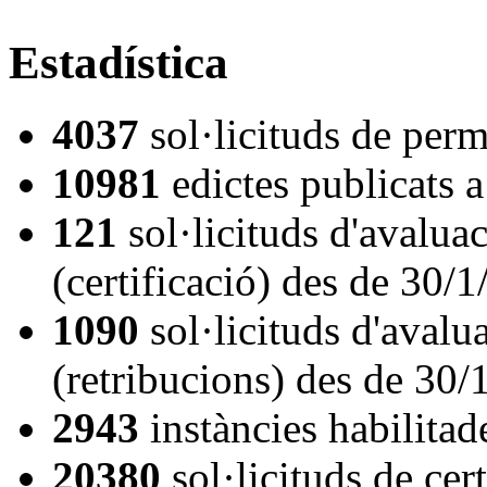
Estadística
4037
sol·licituds de per
10981
edictes publicats
121
sol·licituds d'avalua
(certificació) des de 30/
1090
sol·licituds d'aval
(retribucions) des de 30/
2943
instàncies habilita
20380
sol·licituds de cer