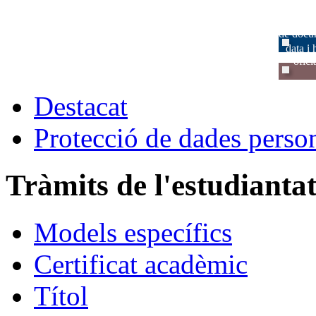
verific
de docu
data i 
ofici
Destacat
Protecció de dades perso
Tràmits de l'estudianta
Models específics
Certificat acadèmic
Títol