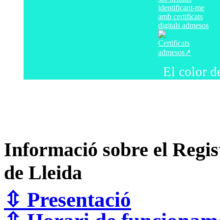
identificant-me
amb certificats
digitals admesos
Certificats
admesos➚
El color d
Informació sobre el Regist
de Lleida
⇳
Presentació