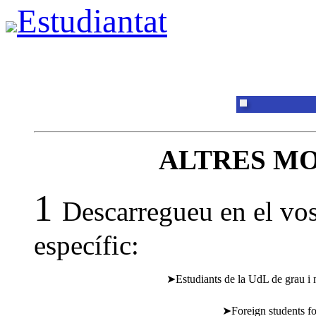
Estudiantat
Certificat acad
(Fora de serve
avaria platafo
externa pagame
ALTRES MO
1
Descarregueu en el vo
específic:
➤Estudiants de la UdL de grau i 
➤Foreign students fo