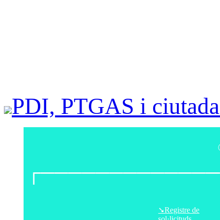
UdL
grau
màster
doctor
PDI, PTGAS i ciutada
┌─────────────
➘Registre de
sol·licituds